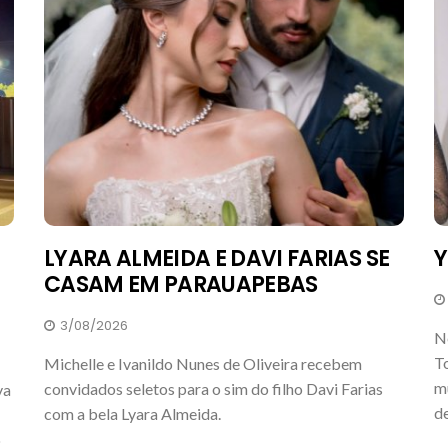
LYARA ALMEIDA E DAVI FARIAS SE
Y
CASAM EM PARAUAPEBAS
3/08/2026
N
T
Michelle e Ivanildo Nunes de Oliveira recebem
mu
convidados seletos para o sim do filho Davi Farias
va
de
com a bela Lyara Almeida.
o