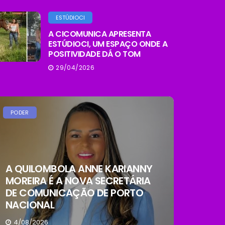
ESTÚDIOCI
A CICOMUNICA APRESENTA
ESTÚDIOCI, UM ESPAÇO ONDE A
POSITIVIDADE DÁ O TOM
29/04/2026
PODER
A QUILOMBOLA ANNE KARIANNY
MOREIRA É A NOVA SECRETÁRIA
DE COMUNICAÇÃO DE PORTO
NACIONAL
4/08/2026