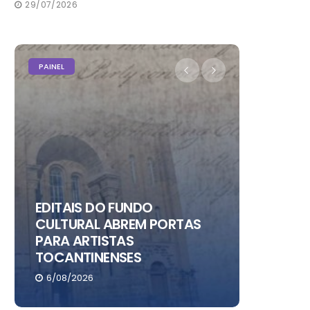
29/07/2026
PAINEL
PAINEL
EDITAIS DO FUNDO
CULTURAL ABREM PORTAS
PARA ARTISTAS
CHRIS 
TOCANTINENSES
NO RIO
6/08/2026
6/08/20