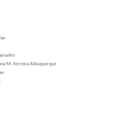
ier
arvalho
anna M. Ferreira Albuquerque
ues
s