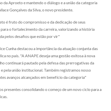
o da Aproeto e mantendo o diálogo e a união da categoria
allace Gonçalves da Silva, o novo presidente.
eto é fruto do compromisso e da dedicação de seus
NOTAS
para o fortalecimento da carreira, valorizando a história
da pelos desafios que estão por vir"
ice Cunha destacou a importância da atuação conjunta das
lica no país. "A ANAPE deseja uma gestão exitosa à nova
lho continuará pautado pela defesa das prerrogativas da
a e pela união institucional. Também registramos nosso
ntes avanços alcançados em benefício da categoria"
DIVONEI E REYNALDO PASTRE
ACELERAM SOBRE DUAS
 os presentes consolidando o começo de um novo ciclo para a
RODAS EM BRASÍLIA
icas.
4/08/2026