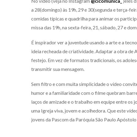
No vídeo (veja no Instagram
@cicomunica_
)eles d
a 28(domingo) às 19h, 29 e 30(segunda e terça-feira
comidas típicas e quadrilha para animar os particip
missa das 19h, na sexta-feira, 21, sábado, 27 e dom
É inspirador ver a juventude usando a arte e a tecn
ideia recheada de criatividade. Adaptar a obra de 
festejo. Em vez de formatos tradicionais, os adole
transmitir sua mensagem.
Sem filtro e com muita simplicidade o vídeo convit
humor e a familiaridade com o filme quebram barre
laços de amizade e o trabalho em equipe entre os
uma Igreja viva, jovem e acolhedora. Que este víd
jovens da Pascom da Paróquia São Paulo Apóstolo 