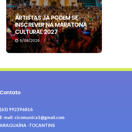
ARTISTAS JÁ PODEM SE
ALEXAN
INSCREVER NA MARATONA
DE SEIS
CULTURAL 2027
ARAGU
6/08/2026
4/08/20
Contato
(63) 992396816
E-mail: cicomunica1@gmail.com
ARAGUAÍNA -TOCANTINS