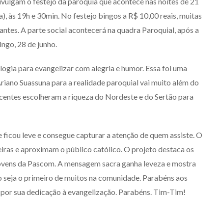
ivulgam o festejo da paróquia que acontece nas noites de 21
), às 19h e 30min. No festejo bingos a R$ 10,00 reais, muitas
antes. A parte social acontecerá na quadra Paroquial, após a
ingo, 28 de junho.
ologia para evangelizar com alegria e humor. Essa foi uma
Ariano Suassuna para a realidade paroquial vai muito além do
scentes escolheram a riqueza do Nordeste e do Sertão para
e ficou leve e consegue capturar a atenção de quem assiste. O
iras e aproximam o público católico. O projeto destaca os
 jovens da Pascom. A mensagem sacra ganha leveza e mostra
eo seja o primeiro de muitos na comunidade. Parabéns aos
por sua dedicação à evangelização. Parabéns. Tim-Tim!