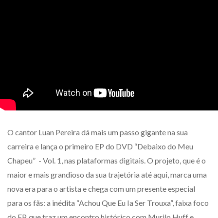
O cantor Luan Pereira dá mais um passo gigante na sua
carreira e lança o primeiro EP do DVD “Debaixo do Meu
Chapeu” - Vol. 1, nas plataformas digitais. O projeto, que é o
maior e mais grandioso da sua trajetória até aqui, marca uma
nova era para o artista e chega com um presente especial
para os fãs: a inédita “Achou Que Eu Ia Ser Trouxa”, faixa foco
do EP, que traz um encontro histórico com Murilo Huff e