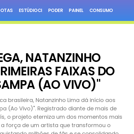
NOTAS
ESTÚDIOCI
PODER
PAINEL
CONSUMO
EGA, NATANZINHO
RIMEIRAS FAIXAS DO
SAMPA (AO VIVO)"
 brasileira, Natanzinho Lima dá início aos
 (Ao Vivo)". Registrado diante de mais de
ís, o projeto eterniza um dos momentos mais
a a força de um artista que transformou o
uistando milhões de fãs e se consolidando