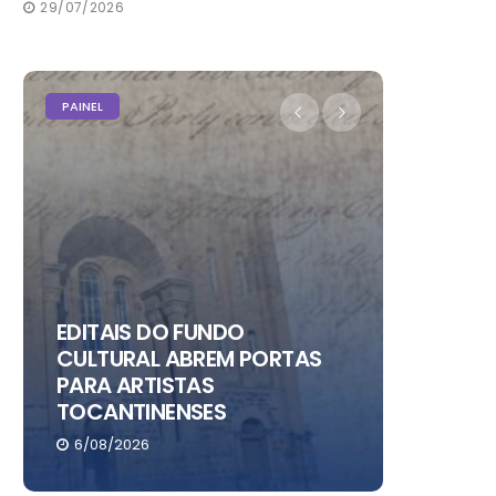
29/07/2026
PAINEL
PAINEL
EDITAIS DO FUNDO
CULTURAL ABREM PORTAS
PARA ARTISTAS
CHRIS 
TOCANTINENSES
NO RIO
6/08/2026
6/08/20