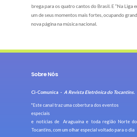
brega para os quatro cantos do Brasil. E “Na Liga 
um de seus momentos mais fortes, ocupando grand
nova página na música nacional.
Sobre Nós
Ci-Comunica -
A Revista Eletrônica do Tocantins.
"Este canal traz uma cobertura dos eventos
especiais
e notícias de Araguaína e toda região Norte do
Tocantins, com um olhar especial voltado para o dia