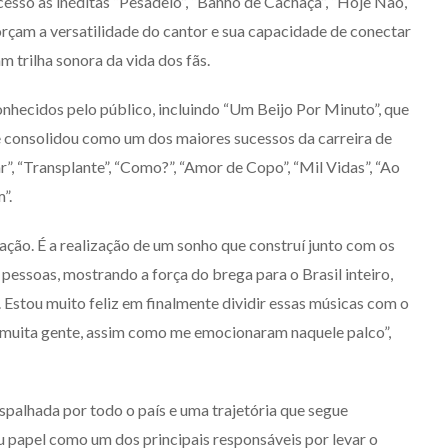
esso às inéditas “Pesadelo”, “Banho de Cachaça”, “Hoje Não,
orçam a versatilidade do cantor e sua capacidade de conectar
m trilha sonora da vida dos fãs.
PODER
onhecidos pelo público, incluindo “Um Beijo Por Minuto”, que
se consolidou como um dos maiores sucessos da carreira de
, “Transplante”, “Como?”, “Amor de Copo”, “Mil Vidas”, “Ao
”.
ão. É a realização de um sonho que construí junto com os
A QUILOMBOLA ANNE
pessoas, mostrando a força do brega para o Brasil inteiro,
KARIANNY MOREIRA É A
 Estou muito feliz em finalmente dividir essas músicas com o
NOVA SECRETÁRIA DE
r muita gente, assim como me emocionaram naquele palco”,
COMUNICAÇÃO DE PORTO
NACIONAL
4/08/2026
palhada por todo o país e uma trajetória que segue
 papel como um dos principais responsáveis por levar o