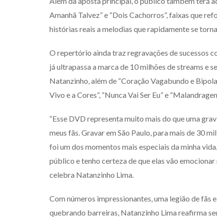
Além da aposta principal, o público também terá ac
Amanhã Talvez” e “Dois Cachorros”, faixas que ref
histórias reais a melodias que rapidamente se torna
O repertório ainda traz regravações de sucessos c
já ultrapassa a marca de 10 milhões de streams e 
Natanzinho, além de “Coração Vagabundo e Bipolar”
Vivo e a Cores”, “Nunca Vai Ser Eu” e “Malandragem
“Esse DVD representa muito mais do que uma gravaç
meus fãs. Gravar em São Paulo, para mais de 30 mil 
foi um dos momentos mais especiais da minha vida.
público e tenho certeza de que elas vão emociona
celebra Natanzinho Lima.
Com números impressionantes, uma legião de fãs es
quebrando barreiras, Natanzinho Lima reafirma seu