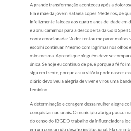
A grande transformação aconteceu após a dolorosa 
Ela é mãe da jovem Rafaela Lopes Medeiros, de qui
infelizmente faleceu aos quatro anos de idade em 
e abriu caminhos para a descoberta da Gold Spell
conta emocionada: “A dor tentou me parar muitas ve
escolhi continuar. Mesmo com lágrimas nos olhos e
mim mesma. Aprendi que ninguém deve se comparar
única. Se hoje eu continuo de pé, é porque a fé foi 
siga em frente, porque a sua vitória pode nascer e
diário devolveu a alegria de viver e virou uma band
feminino.
A determinação e coragem dessa mulher alegre co
conquistas nacionais. O município abriga pouco mai
do censo do IBGE.O trabalho da influenciadora local
em um concorrido desafio institucional. Ela carim