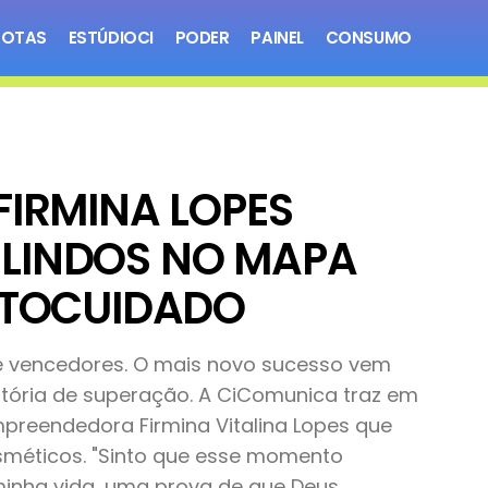
NOTAS
ESTÚDIOCI
PODER
PAINEL
CONSUMO
FIRMINA LOPES
LINDOS NO MAPA
UTOCUIDADO
e vencedores. O mais novo sucesso vem
tória de superação. A CiComunica traz em
mpreendedora Firmina Vitalina Lopes que
méticos. "Sinto que esse momento
inha vida, uma prova de que Deus