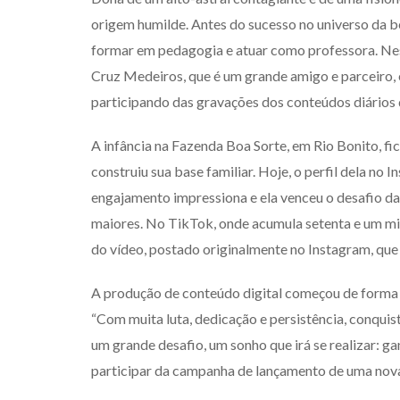
origem humilde. Antes do sucesso no universo da be
formar em pedagogia e atuar como professora. Nes
Cruz Medeiros, que é um grande amigo e parceiro, 
participando das gravações dos conteúdos diário
A infância na Fazenda Boa Sorte, em Rio Bonito, f
construiu sua base familiar. Hoje, o perfil dela no 
engajamento impressiona e ela venceu o desafio d
maiores. No TikTok, onde acumula setenta e um mil 
do vídeo, postado originalmente no Instagram, que
A produção de conteúdo digital começou de forma 
“Com muita luta, dedicação e persistência, conqui
um grande desafio, um sonho que irá se realizar: g
participar da campanha de lançamento de uma nova 