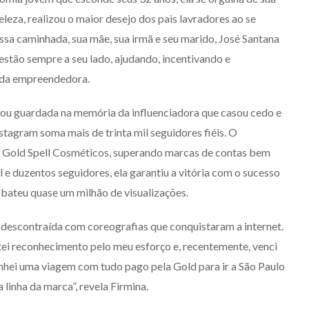
leza, realizou o maior desejo dos pais lavradores ao se
sa caminhada, sua mãe, sua irmã e seu marido, José Santana
estão sempre a seu lado, ajudando, incentivando e
s da empreendedora.
icou guardada na memória da influenciadora que casou cedo e
Instagram soma mais de trinta mil seguidores fiéis. O
a Gold Spell Cosméticos, superando marcas de contas bem
e duzentos seguidores, ela garantiu a vitória com o sucesso
 bateu quase um milhão de visualizações.
PAINEL
descontraída com coreografias que conquistaram a internet.
stei reconhecimento pelo meu esforço e, recentemente, venci
anhei uma viagem com tudo pago pela Gold para ir a São Paulo
linha da marca”, revela Firmina.