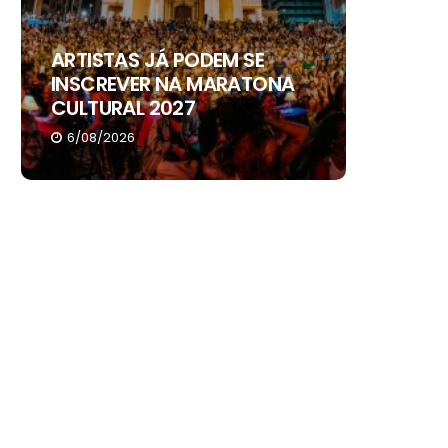
ARTISTAS JÁ PODEM SE
ALEXAN
INSCREVER NA MARATONA
DE SEIS
CULTURAL 2027
ARAGU
6/08/2026
4/08/20