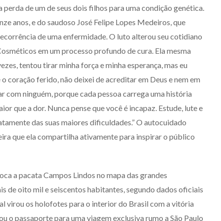
perda de um de seus dois filhos para uma condição genética.
LIVRO O ESPORÃO DA
nze anos, e do saudoso José Felipe Lopes Medeiros, que
ARRAIA TEM NOITE DE
decorrência de uma enfermidade. O luto alterou seu cotidiano
AUTÓGRAFOS EM
 Cosméticos em um processo profundo de cura. Ela mesma
ARAGUAÍNA
zes, tentou tirar minha força e minha esperança, mas eu
4/08/2026
 o coração ferido, não deixei de acreditar em Deus e nem em
 com ninguém, porque cada pessoa carrega uma história
maior que a dor. Nunca pense que você é incapaz. Estude, lute e
xatamente das suas maiores dificuldades.” O autocuidado
eira que ela compartilha ativamente para inspirar o público
loca a pacata Campos Lindos no mapa das grandes
s de oito mil e seiscentos habitantes, segundo dados oficiais
 virou os holofotes para o interior do Brasil com a vitória
bou o passaporte para uma viagem exclusiva rumo a São Paulo