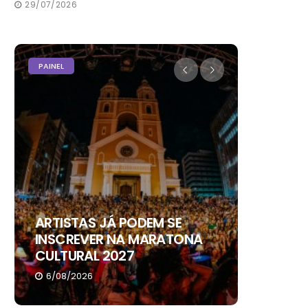
29/07/2026
PAINEL
PODER
A QUIL
KARIAN
ARTISTAS JÁ PODEM SE
NOVA S
INSCREVER NA MARATONA
COMUN
CULTURAL 2027
NACIO
6/08/2026
4/08/20