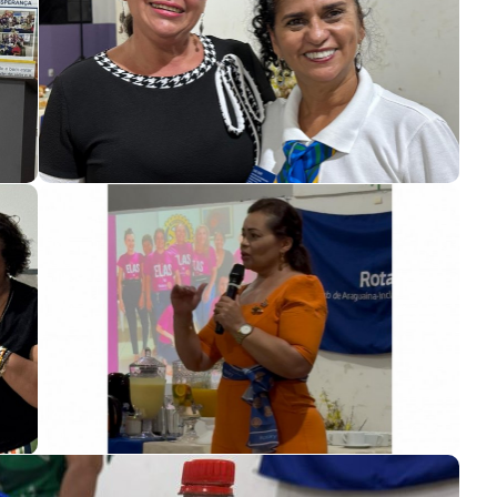
PAINEL
ANNE
RA É A
EDITAIS DO FUNDO
IA DE
CULTURAL ABREM PORTAS
DE PORTO
PARA ARTISTAS
TOCANTINENSES
6/08/2026