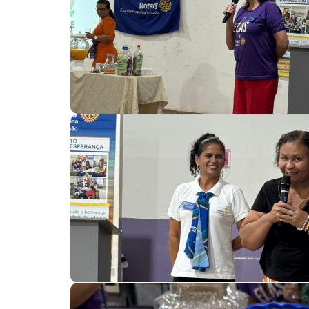
PODER
A QUILOMBOLA 
KARIANNY MOREI
NOVA SECRETÁR
COMUNICAÇÃO 
NACIONAL
4/08/2026