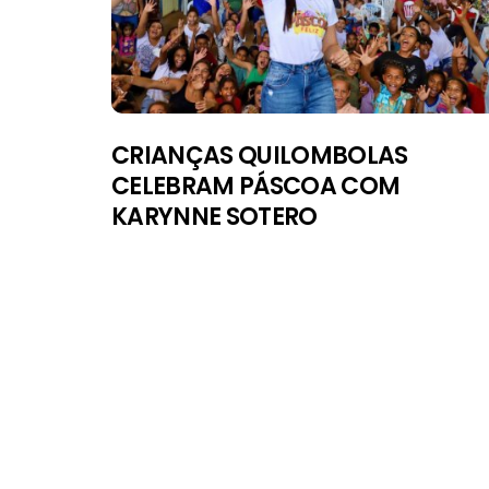
NOTAS
CRIANÇAS QUILOMBOLAS
CELEBRAM PÁSCOA COM
KARYNNE SOTERO
DIVONEI E REYN
ACELERAM SOBR
RODAS EM BRASÍ
4/08/2026