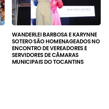
PODER
WANDERLEI BARBOSA E KARYNNE
SOTERO SÃO HOMENAGEADOS NO
ENCONTRO DE VEREADORES E
SERVIDORES DE CÂMARAS
MUNICIPAIS DO TOCANTINS
A QUILOMBOLA ANNE
KARIANNY MOREIRA É A
ALDO PASTRE
NOVA SECRETÁRIA DE
E DUAS
COMUNICAÇÃO DE PORTO
LIA
NACIONAL
4/08/2026