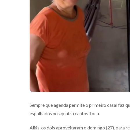
Sempre que agenda permite o primeiro casal faz q
espalhados nos quatro cantos Toca.
Aliás, os dois aproveitaram o domingo (27), para re