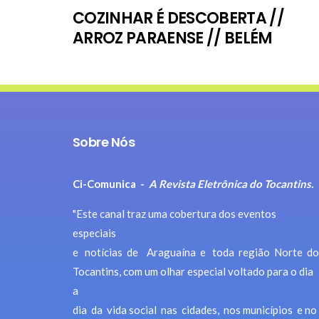
COZINHAR É DESCOBERTA //
ARROZ PARAENSE // BELÉM
Sobre Nós
Ci-Comunica -
A Revista Eletrônica do Tocantins.
"Este canal traz uma cobertura dos eventos
especiais
e notícias de Araguaína e toda região Norte do
Tocantins, com um olhar especial voltado para o dia
a
dia da vida social nas cidades, nos municípios e no