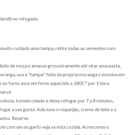
 dendê no refogado.
PODER
 muito cuidado uma tampa, retire todas as sementes com
 dedo de moça e amasse grosseiramente até virar uma pasta,
moranga, usa a "tampa" feita da própria moranga e envolva em
A QUILOMBOLA ANNE
e ao forno asse em forno aquecido a 180C° por 1 hora.
KARIANNY MOREIRA É A
eserve
NOVA SECRETÁRIA DE
 cebola, tomate ralado e deixe refogar por 7 a 8 minutos,
COMUNICAÇÃO DE PORTO
ar a seu gosto. Adicione o requeijão, creme de leite e o
NACIONAL
nutos. Reserve.
4/08/2026
ole com um ou garfo veja se esta cozida. Acrescente o