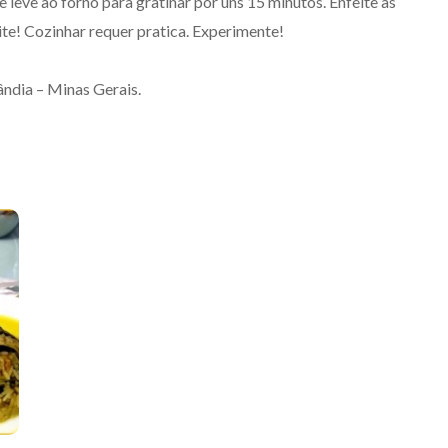
leve ao forno para gratinar por uns 15 minutos. Enfeite as
te! Cozinhar requer pratica. Experimente!
ndia – Minas Gerais.