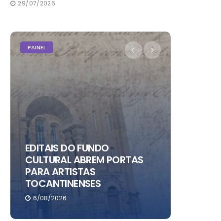
29/07/2026
PAINEL
PAINEL
EDITAIS DO FUNDO
CULTURAL ABREM PORTAS
PARA ARTISTAS
CHRIS 
TOCANTINENSES
NO RIO
6/08/2026
6/08/20