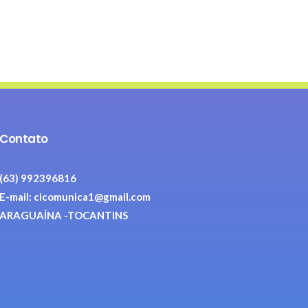
Contato
(63) 992396816
E-mail: cicomunica1@gmail.com
ARAGUAÍNA -TOCANTINS