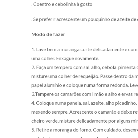
. Coentro e cebolinha à gosto
. Se preferir acrescente um pouquinho de azeite de
Modo de fazer
1. Lave bem a moranga corte delicadamente e com
uma colher. Enxágue novamente.
2. Faça um tempero com sal, alho, cebola, pimenta
misture uma colher de requeijão. Passe dentro da 
papel alumínio e coloque numa forma redonda. Lev
3.Tempere os camarões com limão e alho e ervas r
4. Coloque numa panela, sal, azeite, alho picadinho,
mexendo sempre. Acrescente o camarão e deixe refog
cheiro verde, misture delicadamente por alguns mi
5. Retire a moranga do forno. Com cuidado, desenr