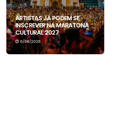
ARTISTAS JÁ PODEM SE
ALEXAN
INSCREVER NA MARATONA
DE SEIS
CULTURAL 2027
ARAGU
6/08/2026
4/08/20