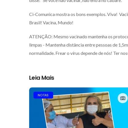
disse: “Se você não vacinar, não entra no cabaré. ”
Ci-Comunica mostra os bons exemplos. Viva! Vacina
Brasil! Vacina, Mundo!
ATENÇÃO: Mesmo vacinado mantenha os protocol
limpas - Mantenha distância entre pessoas de 1,5m
normalidade. Frear o vírus depende de nós! Ter no
Leia Mais
NOTAS