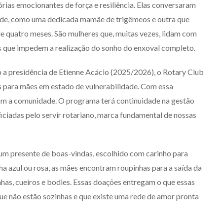
órias emocionantes de força e resiliência. Elas conversaram
ade, como uma dedicada mamãe de trigêmeos e outra que
e quatro meses. São mulheres que, muitas vezes, lidam com
as que impedem a realização do sonho do enxoval completo.
PODER
b a presidência de Etienne Acácio (2025/2026), o Rotary Club
ts para mães em estado de vulnerabilidade. Com essa
om a comunidade. O programa terá continuidade na gestão
ciadas pelo servir rotariano, marca fundamental de nossas
A QUILOMBOLA ANNE
KARIANNY MOREIRA É A
m presente de boas-vindas, escolhido com carinho para
NOVA SECRETÁRIA DE
ha azul ou rosa, as mães encontram roupinhas para a saída da
COMUNICAÇÃO DE PORTO
NACIONAL
inhas, cueiros e bodies. Essas doações entregam o que essas
ue não estão sozinhas e que existe uma rede de amor pronta
4/08/2026