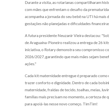
Durante a visita, as rotarianas compartilharam hist
com mães que enfrentam o desafio da prematurid
acompanha a jornada do seu bebê na UTI há mais d
gestações não planejadas e dificuldades financeir
A futura presidente Neuzanir Vieira destacou: "So
de Araguaína-Pioneiro realizou a entrega de 26 ki
iniciativa, o Rotary demonstra seu compromisso c
2026/2027, garantindo que mais mães sejam benefi
ações."
Cada kit maternidade entregue é preparado como u
trazer conforto e dignidade. Dentro de cada bolsin
maternidade, fraldas de tecido, toalhas, meias, luv
famílias mais precisam no momento, a certeza de q
para apoiá-las nesse novo começo. TimTim!