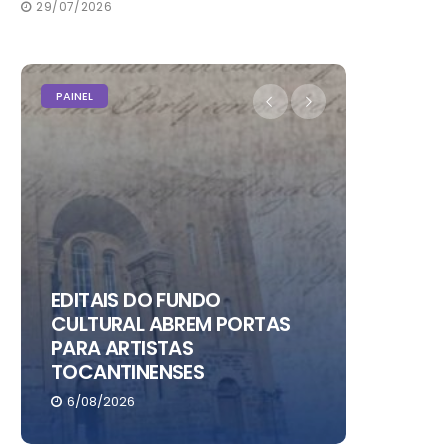
29/07/2026
PAINEL
PAINEL
EDITAIS DO FUNDO
CULTURAL ABREM PORTAS
PARA ARTISTAS
CHRIS 
TOCANTINENSES
NO RIO
6/08/2026
6/08/20