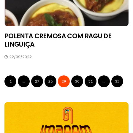
POLENTA CREMOSA COM RAGU DE
LINGUIÇA
22/09/2022
1
...
27
28
29
30
31
...
35