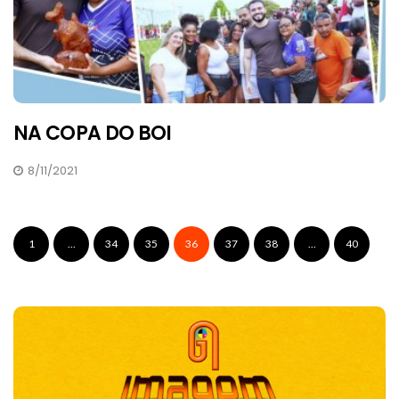
NA COPA DO BOI
8/11/2021
1
...
34
35
36
37
38
...
40